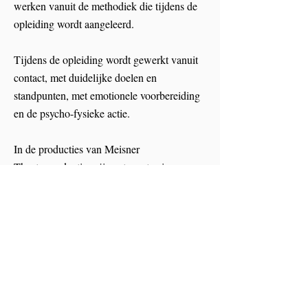
werken vanuit de methodiek die tijdens de
opleiding wordt aangeleerd.
Tijdens de opleiding wordt gewerkt vanuit
contact, met duidelijke doelen en
standpunten, met emotionele voorbereiding
en de psycho-fysieke actie.
In de producties van Meisner
Theaterproducties zijn acteurs te zien
binnen acteurstheater. De tekst is 'de bijbel'
waaruit gewerkt wordt en de vorm komt
daaruit voort.
Meer over de Meisner Acteermethodiek