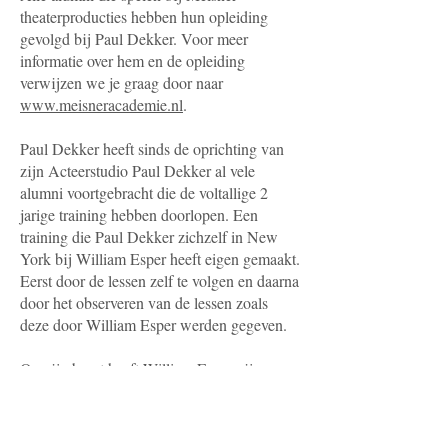
theaterproducties hebben hun opleiding
gevolgd bij Paul Dekker. Voor meer
informatie over hem en de opleiding
verwijzen we je graag door naar
www.meisneracademie.nl
.
Paul Dekker heeft sinds de oprichting van
zijn Acteerstudio Paul Dekker al vele
alumni voortgebracht die de voltallige 2
jarige training hebben doorlopen. Een
training die Paul Dekker zichzelf in New
York bij William Esper heeft eigen gemaakt.
Eerst door de lessen zelf te volgen en daarna
door het observeren van de lessen zoals
deze door William Esper werden gegeven.
Op zijn beurt heeft William Esper zijn
opleiding bij Sanford Meisner zelf gevolgd.
Hierdoor is het meester-leerling principe in
de gehele lijn van acteercoaches aanwezig.