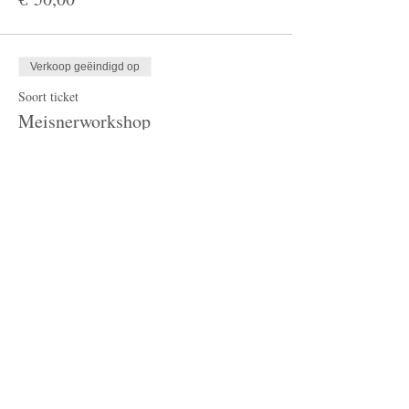
Verkoop geëindigd op
Soort ticket
Meisnerworkshop
Meer info
Prijs
€ 75,00
Verkoop geëindigd op
Soort ticket
2 Platina première tickets
Meer info
Prijs