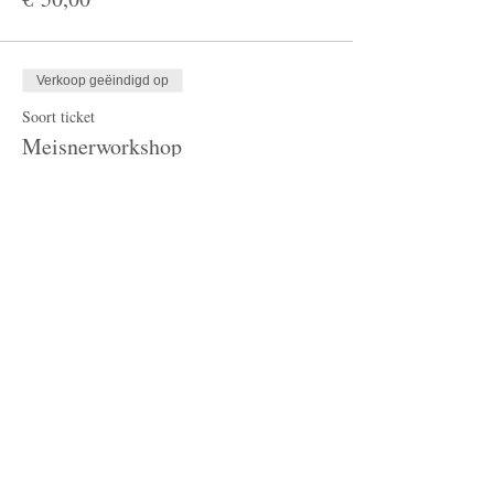
Verkoop geëindigd op
Soort ticket
Meisnerworkshop
Meer info
Prijs
€ 75,00
Verkoop geëindigd op
Soort ticket
2 Platina première tickets
Meer info
Prijs