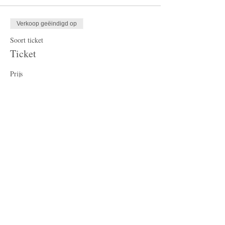
Verkoop geëindigd op
Soort ticket
Ticket
Prijs
€ 17,50
BTW inbegrepen
Delen
Postadres
Schoonveldsingel 6, Vught