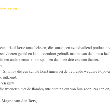
dere gasten
 een drietal korte toneelteksten, die samen een avondvullend productie
eelvloeren geleid en kan tussendoor gebruik maken van de horeca facili
n in een andere eeuw en omspannen daarmee drie eeuwen theater.
ov
” Smirnov die een schuld komt innen bij de treurende weduwe Popova le
e uitkomst.
 Vickery
die worstelen met de flamboyante coming out van hun zoon. Na een ong
 – Magne van den Berg