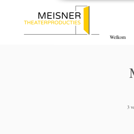
Welkom
3 v