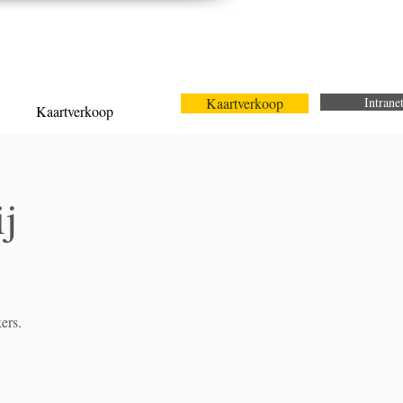
Kaartverkoop
Intrane
Kaartverkoop
j
ers.