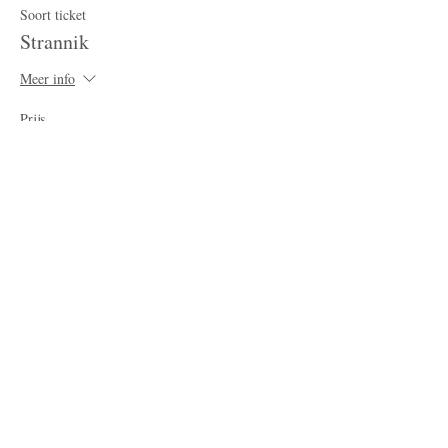
Soort ticket
Strannik
Meer info
Prijs
€ 0,00
Delen
Postadres
Schoonveldsingel 6, Vught
Contact