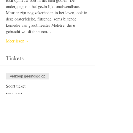
toch opnieuw roet in het eten gooien. De 
ondergang van het gezin lijkt onafwendbaar.
​Maar er zijn nog zekerheden in het leven, ook in 
deze onsterfelijke, flitsende, soms bijtende 
komedie van grootmeester Molière, die u 
gebracht wordt door een…
Meer lezen >
Tickets
Verkoop geëindigd op
Soort ticket
try-out
Meer info
Prijs
€ 13,50