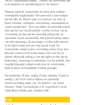
van de “standenmaatschappij”. Thema’s die herkenbaar zijn
in de karakters en ontwikkelingen in “de Meeuw”.
Waarom speelt de Acteerstudio als eerste deze wellicht
overbekende tragikomedie? Het antwoord is eenvoudiger
dan het lijkt. De Meeuw gaat over mensen van vlees en
bloed. Dromen, verlangens, bewijsdrang, eenzaamheid en
“games people play”. Een waar pallet van menselijk gedrag
trekt aan het oog van het publiek voorbij. De kern van de
voorstelling zal dan ook het menselijk gedrag zijn, de
specialiteit van de Acteerstudio. Het geloofwaardig maken
van ieder personage, de personages worden echte mensen
en de kijker waant zich een vlieg aan de wand. De
Acteerstudio schept in deze voorstelling nieuw leven. Een
klassiek verhaal wordt op die manier ook weer fris en
actueel. Menselijk gedrag is van alle tijden en daar ligt de
herkenning, verrassing en ontroering voor het publiek. Een
waarlijk bijzonder verhaal wordt door de Acteerstudio
dicht en direct op het publiek voelbaar gemaakt.
Op donderdag 28 juni, vrijdag 29 juni, zaterdag 30 juni en
zondag 1 juli 2018 vond er telkens een openlucht
toneelvoorstelling plaats van “De Meeuw” van Anton
Tsjechov. Plaats van handeling is de Angorahoeve op de
Oude Buisse Heide, gem. Zundert (NB).
Cast