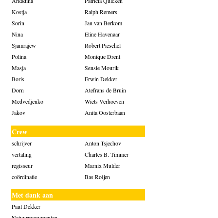
Arkadina
Patricia Quicken
Kostja
Ralph Remers
Sorin
Jan van Berkom
Nina
Eline Havenaar
Sjamrajew
Robert Pieschel
Polina
Monique Drent
Masja
Sensie Mourik
Boris
Erwin Dekker
Dorn
Atefrans de Bruin
Medvedjenko
Wiets Verhoeven
Jakov
Anita Oosterbaan
Crew
schrijver
Anton Tsjechov
vertaling
Charles B. Timmer
regisseur
Marnix Mulder
coördinatie
Bas Roijen
Met dank aan
Paul Dekker
Natuurmonumenten