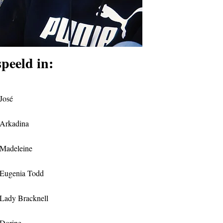
speeld in:
José
Arkadina
Madeleine
Eugenia Todd
Lady Bracknell
Dorine