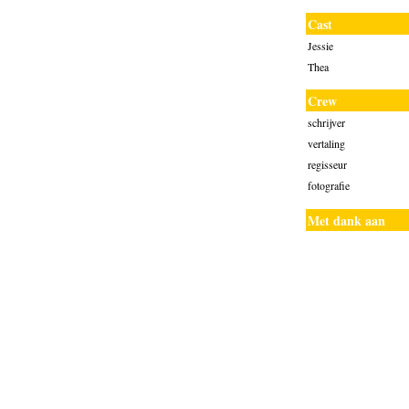
Cast
Jessie
Thea
Crew
schrijver
vertaling
regisseur
fotografie
Met dank aan