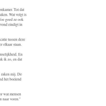
onkamer. Tot dat
aken. Wat volgt is
 Hoe goed ze ook
avond eindigt in
catie tussen deze
r elkaar staan.
nselijkheid. En
nk ik zo, en dat
, raken mij. De
ind het boeiend
oor wat mensen
 naar voren.”