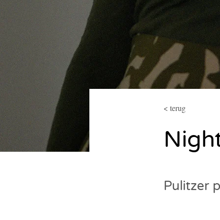
< terug
Nigh
Pulitzer 