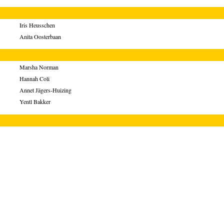
Iris Heusschen
Anita Oosterbaan
Marsha Norman
Hannah Coli
Annet Jägers-Huizing
Yentl Bakker