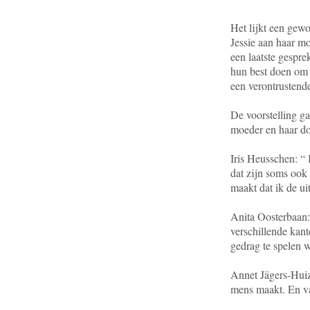
Het lijkt een gew
Jessie aan haar mo
een laatste gespre
hun best doen om e
een verontrustend
De voorstelling g
moeder en haar doc
Iris Heusschen: “
dat zijn soms ook 
maakt dat ik de ui
Anita Oosterbaan: 
verschillende kant
gedrag te spelen w
Annet Jägers-Huiz
mens maakt. En v