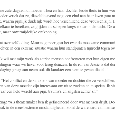
one zaterdagavond; moeder Thea en haar dochter Jessie thuis in hun wo
eder vertelt dat ze, diezelfde avond nog, een eind aan haar leven gaat m
k, waarin pijnlijk duidelijk wordt hoe verschillend deze vrouwen zijn.
lkaar te bereiken, ze glijden als schepen langs elkaar in de nacht. De 
e, maar onvermijdelijke ontknoping.
aat over zelfdoding. Maar nog meer gaat het over de moeizame communi
hter, in een extreme situatie waarin hun standpunten lijnrecht tegen ove
 Ik wil met mijn werk als actrice mensen confronteren met hun eigen me
dingen waar we liever voor terug deinzen. In de rol van Jessie is dat de
tdaging graag aan neem ook dit karakter een stem te geven die telt.“
“Het conflict en de karakters van moeder en dochter die zo verschillen
en van deze moeder zijn interessant om uit te zoeken en te spelen. Ik v
aar een hele wereld aan pijn, trauma’s en angsten achter zit.”
ing: “Als theatermaker ben ik gefascineerd door wat mensen drijft. D
aak in de meest extreme omstandigheden komt de ware aard van mensen